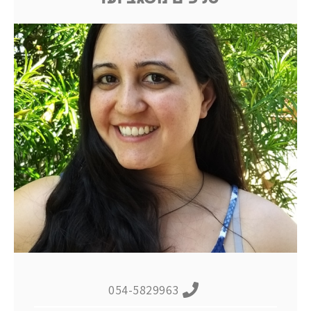
סניפים משגב ועדי
054-5829963