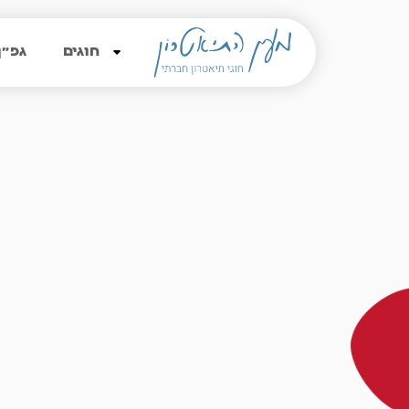
חוגים
גפ״ן
שח
מערכת
לא טוב