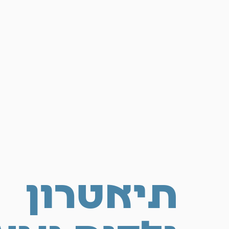
ת
י
א
ט
ר
ו
ן